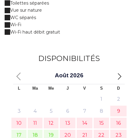
Toilettes séparées
Vue sur nature
WC séparés
Wi-Fi
Wi-Fi haut débit gratuit
DISPONIBILITÉS
Août
2026
L
Ma
Me
J
V
S
D
1
2
3
4
5
6
7
8
9
10
11
12
13
14
15
16
17
18
19
20
21
22
23