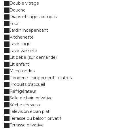
Double vitrage
Douche
Draps et linges compris
Four
Jardin indépendant
Kitchenette
Lave-linge
Lave-vaisselle
Lit bébé (sur demande)
Lit enfant
Micro-ondes
Penderie - rangement - cintres
Produits d'accueil
Réfrigérateur
Salle de bain privative
Sèche cheveux
Télévision écran plat
Terrasse ou balcon privatif
Terrasse privative