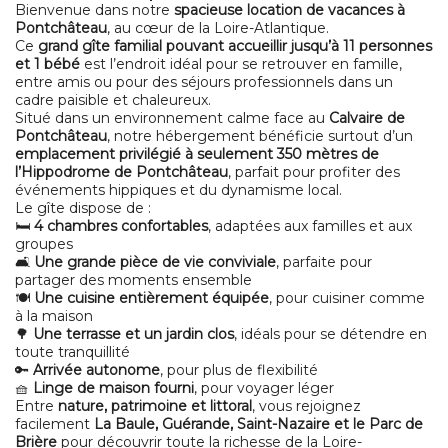
Bienvenue dans notre
spacieuse location de vacances à
Pontchâteau
, au cœur de la Loire-Atlantique.
Ce
grand gîte familial pouvant accueillir jusqu’à 11 personnes
et 1 bébé
est l’endroit idéal pour se retrouver en famille,
entre amis ou pour des séjours professionnels dans un
cadre paisible et chaleureux.
Situé dans un environnement calme face au
Calvaire de
Pontchâteau
, notre hébergement bénéficie surtout d’un
emplacement privilégié à seulement 350 mètres de
l’Hippodrome de Pontchâteau
, parfait pour profiter des
événements hippiques et du dynamisme local.
Le gîte dispose de :
🛏️
4 chambres confortables
, adaptées aux familles et aux
groupes
🛋️
Une grande pièce de vie conviviale
, parfaite pour
partager des moments ensemble
🍽️
Une cuisine entièrement équipée
, pour cuisiner comme
à la maison
🌳
Une terrasse et un jardin clos
, idéals pour se détendre en
toute tranquillité
🔑
Arrivée autonome
, pour plus de flexibilité
🧺
Linge de maison fourni
, pour voyager léger
Entre
nature, patrimoine et littoral
, vous rejoignez
facilement
La Baule, Guérande, Saint-Nazaire et le Parc de
Brière
pour découvrir toute la richesse de la Loire-