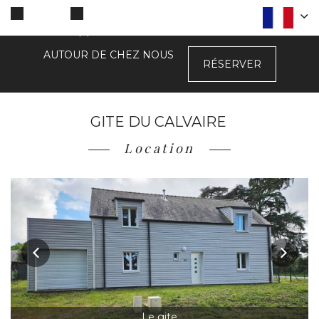
Contact
Appeler
AUTOUR DE CHEZ NOUS
RÉSERVER
GITE DU CALVAIRE
Location
Le gite